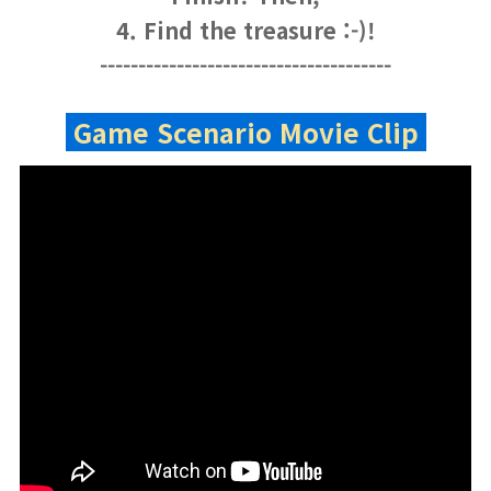
4. Find the treasure :-)!
------------------------------
--------
Game Scenario Movie Clip