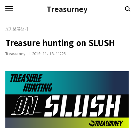
본문 바로가기
Treasurney
AR 보물찾기
Treasure hunting on SLUSH
Treasurney
2019. 11. 18. 11:26